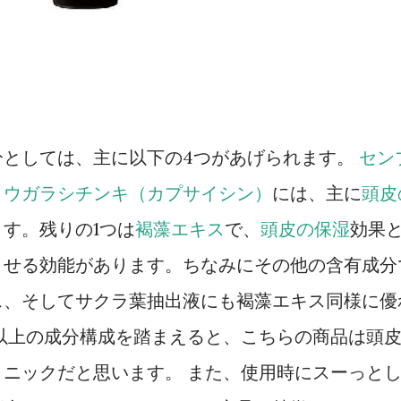
分としては、主に以下の4つがあげられます。
セン
トウガラシチンキ（カプサイシン）
には、主に
頭皮
す。残りの1つは
褐藻エキス
で、
頭皮の保湿
効果
させる効能があります。ちなみにその他の含有成分
ス、そしてサクラ葉抽出液にも褐藻エキス同様に優
以上の成分構成を踏まえると、こちらの商品は頭
ニックだと思います。 また、使用時にスーっと