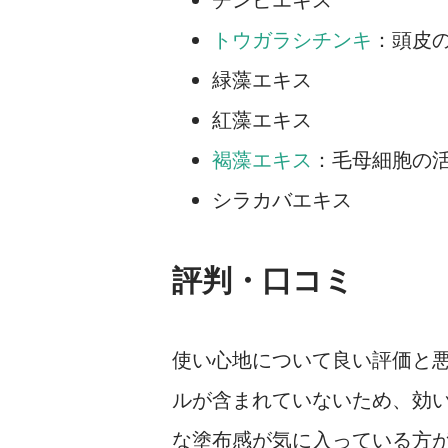
トウガラシチンキ
：頭皮
緑藻エキス
紅藻エキス
褐藻エキス
：毛母細胞の
シラカバエキス
評判・口コミ
使い心地について良い評価と
ルが含まれていないため、効
な塗布感が気に入っている方