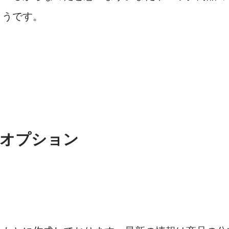
ようです。
）
入オプション