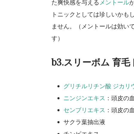
た爽快感を与える
メントール
トニックとしては珍しいかも
ません。（メントールは効い
す）
b3.スリーボム 育
グリチルリチン酸 ジカリ
ニンジンエキス
：頭皮の
センブリエキス
：頭皮の
サクラ葉抽出液
チンピエキス