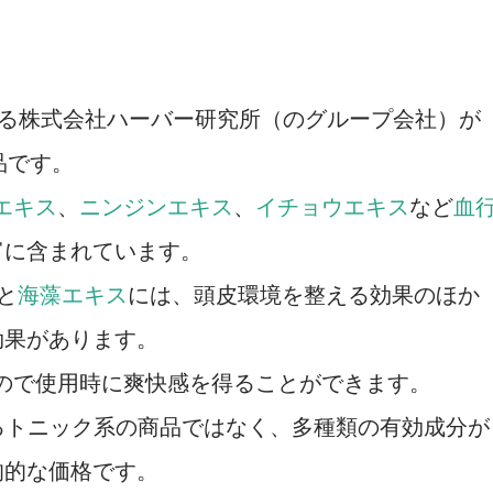
る株式会社ハーバー研究所（のグループ会社）が
品です。
エキス
、
ニンジンエキス
、
イチョウエキス
など
血
富に含まれています。
と
海藻エキス
には、頭皮環境を整える効果のほか
効果があります。
ので使用時に爽快感を得ることができます。
ゆるトニック系の商品ではなく、多種類の有効成分が
均的な価格です。