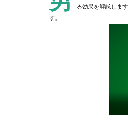
男
る効果を解説します
す。