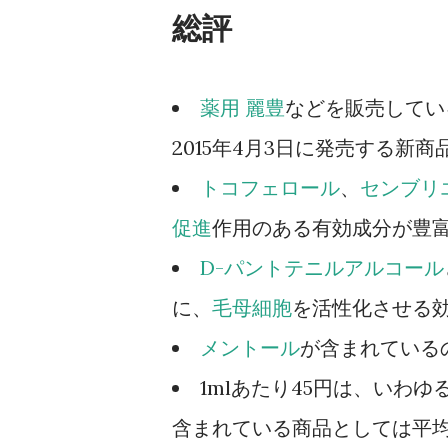
総評
薬用 麗豊
などを販売してい
2015年4月3日に発売する新商
トコフェロール
、
センブリ
促進
作用のある有効成分が豊
D-パントテニルアルコール
に、
毛母細胞
を活性化させる
メントール
が含まれている
1mlあたり45円は、いわ
含まれている商品としては平