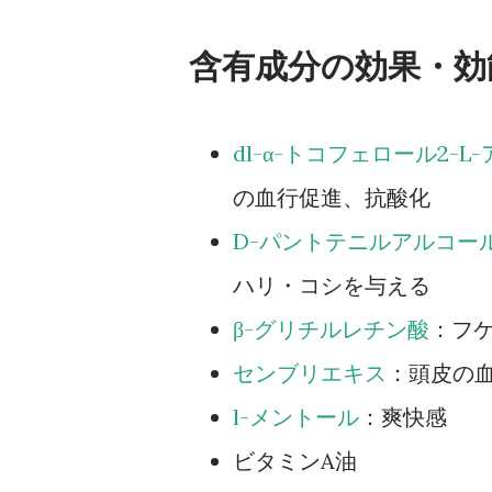
含有成分の効果・効
dl-α-トコフェロール2
の血行促進、抗酸化
D-パントテニルアルコー
ハリ・コシを与える
β-グリチルレチン酸
：フ
センブリエキス
：頭皮の
l-メントール
：爽快感
ビタミンA油