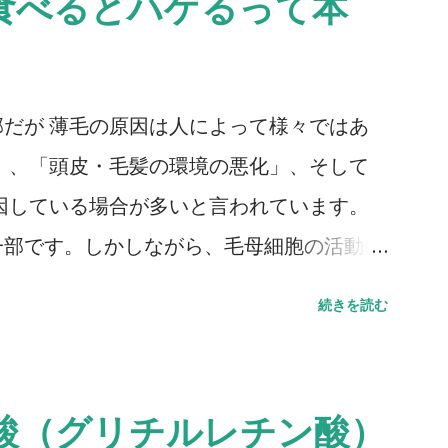
食べるとハゲるって本
間、割と即効で髪にハリ・コシが生まれボリ
できます。それ自体は決して悪いことではな
いけないのが、それがまるで育毛が上手くい
だが 薄毛の原因は人によって様々ではあ
点です。ゼインにはもちろん 保湿効果 や
」、「頭皮・毛髪の環境の悪化」、そして
、それらは特筆すべきほどの効果ではありま
因している場合が多いと言われています。
ンプーの本質的な育毛効果を知りたい場合
一部です。しかしながら、毛母細胞の活動に
ことで分かり辛くなってしまう場合があるの
な食生活を続けない限りは、食べ物が直接的
た方が良いでしょう。 副作用・用量・用
続きを読む
本的にはありません。 しかしながら、 ラ
ては、天然の蛋白質の一種ですので、特段
が与えるか、と聞かれればYESと答えざる
この成分が含まれる商品 INZ育毛シャンプー
らず極端に脂っこいもの、ボリュームの多
酸（グリチルレチン酸）
もあります。 ラーメン二郎は何故髪の毛