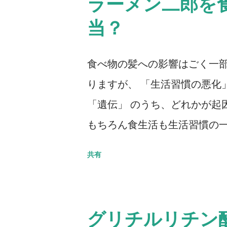
ラーメン二郎を
を使用すると、使用して数日
当？
ュームアップ感を得ることが
いのですが、注意しなくては
食べ物の髪への影響はごく一部
っているように錯覚してしまう
りますが、 「生活習慣の悪化
頭皮洗浄効果もあるのですが
「遺伝」 のうち、どれかが起
せん。使用している育毛シャ
もちろん食生活も生活習慣の
は、逆にこの成分が含まれる
必要な栄養素が不足するよう
で、その点は予め理解しておい
共有
に薄毛や抜け毛を招くことは基
法などの注意点 副作用につい
ーメン二郎が髪の毛に悪い影響
心配は必要ないと思います。 
を得ません 。これは二郎に限
グリチルリチン
いものに共通して言えることで