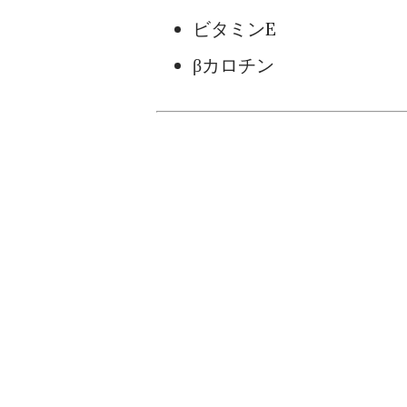
ビタミンE
βカロチン