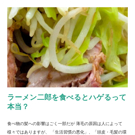
も、ゼインが含まれている商品がチラホラあります。 そういっ
たシャンプーを使用すると、使用して数日間、割と即効で髪に
ハリ・コシが生まれボリュームアップ感を得ることができま
す。それ自体は決して悪いことではないのですが、注意しなく
てはいけないのが、それがまるで育毛が上手くいっているよう
に錯覚してしまう点です。ゼインにはもちろん 保湿効果 や頭皮
洗浄効果もあるのですが、それらは特筆すべきほどの効果では
ありません。使用している育毛シャンプーの本質的な育毛効果
を知りたい場合は、逆にこの成分が含まれることで分かり辛く
なってしまう場合があるので、その点は予め理解しておいた方
が良いでしょう。 副作用・用量・用法などの注意点 副作用につ
ラーメン二郎を食べるとハゲるって
いては、天然の蛋白質の一種ですので、特段心配は必要ないと
本当？
思います。 この成分が含まれる商品 INZ育毛シャンプー
食べ物の髪への影響はごく一部だが 薄毛の原因は人によって
様々ではありますが、 「生活習慣の悪化」、「頭皮・毛髪の環