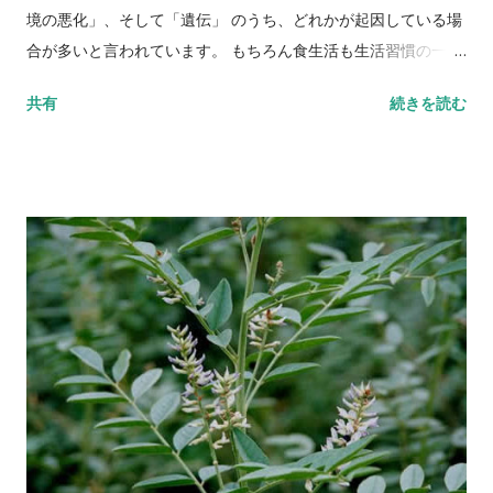
境の悪化」、そして「遺伝」 のうち、どれかが起因している場
合が多いと言われています。 もちろん食生活も生活習慣の一部
です。しかしながら、毛母細胞の活動に必要な栄養素が不足す
共有
続きを読む
るような食生活を続けない限りは、食べ物が直接的に薄毛や抜
け毛を招くことは基本的にはありません。 しかしながら、 ラー
メン二郎が髪の毛に悪い影響が与えるか、と聞かれればYESと
答えざるを得ません 。これは二郎に限らず極端に脂っこいも
の、ボリュームの多いものに共通して言えることでもありま
す。 ラーメン二郎は何故髪の毛に悪いのか アブラが血行を悪く
する ラーメン二郎といえば、目に見えて 圧倒的なボリュームの
背脂 が特徴の1つですが、脂分の摂りすぎは血液をドロドロに
し、血行の悪化を招きます。その結果、頭皮の 毛母細胞 への血
液供給が鈍化し、最終的に発毛サイクルが崩れてしまう恐れが
あります。（詳細： 頭皮の血行促進・血行不良と薄毛について
） 「 アブラマシマシ（背脂増量） 」においては、その懸念が
より一層大きなものとなります。 太ると頭皮の皮脂量が増加す