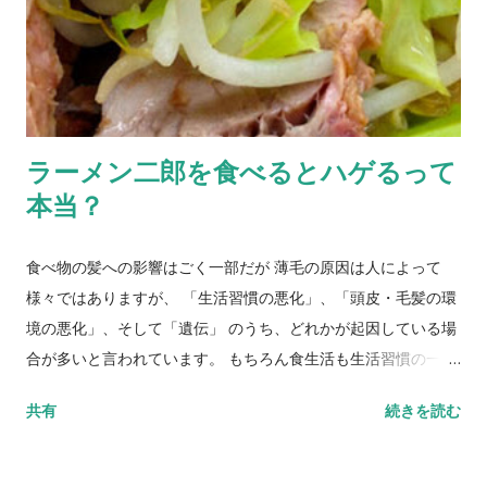
洗浄効果もあるのですが、それらは特筆すべきほどの効果では
ありません。使用している育毛シャンプーの本質的な育毛効果
を知りたい場合は、逆にこの成分が含まれることで分かり辛く
なってしまう場合があるので、その点は予め理解しておいた方
が良いでしょう。 副作用・用量・用法などの注意点 副作用につ
ラーメン二郎を食べるとハゲるって
いては、天然の蛋白質の一種ですので、特段心配は必要ないと
本当？
思います。 この成分が含まれる商品 INZ育毛シャンプー
食べ物の髪への影響はごく一部だが 薄毛の原因は人によって
様々ではありますが、 「生活習慣の悪化」、「頭皮・毛髪の環
境の悪化」、そして「遺伝」 のうち、どれかが起因している場
合が多いと言われています。 もちろん食生活も生活習慣の一部
です。しかしながら、毛母細胞の活動に必要な栄養素が不足す
共有
続きを読む
るような食生活を続けない限りは、食べ物が直接的に薄毛や抜
け毛を招くことは基本的にはありません。 しかしながら、 ラー
メン二郎が髪の毛に悪い影響が与えるか、と聞かれればYESと