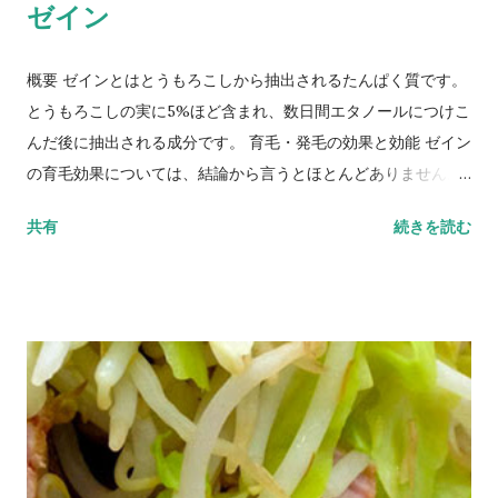
ゼイン
概要 ゼインとはとうもろこしから抽出されるたんぱく質です。
とうもろこしの実に5%ほど含まれ、数日間エタノールにつけこ
んだ後に抽出される成分です。 育毛・発毛の効果と効能 ゼイン
の育毛効果については、結論から言うとほとんどありません。
どちらかというと髪自体に ハリやコシ を与える成分として注目
共有
続きを読む
されており、女性用のヘアケアシャンプーなどに含まれている
ことも多いようです。もちろん薄毛をボリュームアップして見
せるという役割も果たしますので、最近では育毛シャンプーに
も、ゼインが含まれている商品がチラホラあります。 そういっ
たシャンプーを使用すると、使用して数日間、割と即効で髪に
ハリ・コシが生まれボリュームアップ感を得ることができま
す。それ自体は決して悪いことではないのですが、注意しなく
てはいけないのが、それがまるで育毛が上手くいっているよう
に錯覚してしまう点です。ゼインにはもちろん 保湿効果 や頭皮