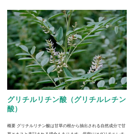
答えざるを得ません 。これは二郎に限らず極端に脂っこいも
の、ボリュームの多いものに共通して言えることでもありま
す。 ラーメン二郎は何故髪の毛に悪いのか アブラが血行を悪く
する ラーメン二郎といえば、目に見えて 圧倒的なボリュームの
背脂 が特徴の1つですが、脂分の摂りすぎは血液をドロドロに
し、血行の悪化を招きます。その結果、頭皮の 毛母細胞 への血
液供給が鈍化し、最終的に発毛サイクルが崩れてしまう恐れが
あります。（詳細： 頭皮の血行促進・血行不良と薄毛について
） 「 アブラマシマシ（背脂増量） 」においては、その懸念が
より一層大きなものとなります。 太ると頭皮の皮脂量が増加す
る ラーメン二郎は非常に高カロリーで、一説によると 一杯で
グリチルリチン酸（グリチルレチン
2,000kcalを超える と言われています。また中毒性も非常に強
酸）
く、二郎を食べて吐きそうになるくらい満腹になっても、翌日
またすぐに食べたくなる人も多いようです。 ハマってしまうと
一瞬で肥満化 できる食べ物です。 肥満は頭皮皮脂を過剰分泌さ
概要 グリチルリチン酸は甘草の根から抽出される自然成分で甘
せ、頭皮酸化によるトラブル（かゆみや湿疹など）が起きやす
草エキスと表記される場合もあります。厳密にはグリチルレチ